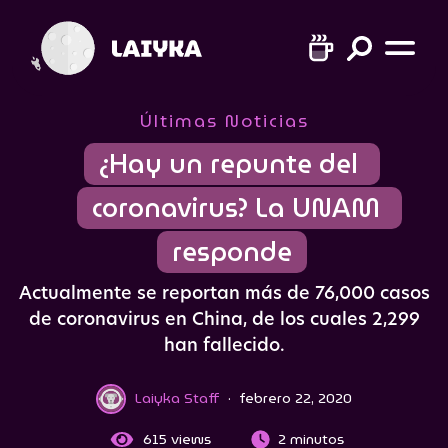
Últimas Noticias
¿Hay un repunte del 
coronavirus? La UNAM 
responde
Actualmente se reportan más de 76,000 casos
de coronavirus en China, de los cuales 2,299
han fallecido.
Laiyka Staff
·
febrero 22, 2020
615
views
2 minutos