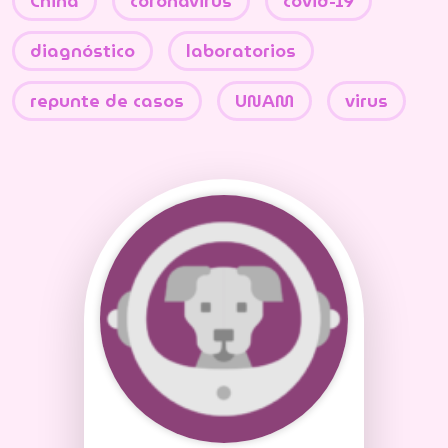
China
coronavirus
covid-19
diagnóstico
laboratorios
repunte de casos
UNAM
virus