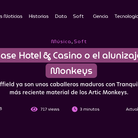
s Noticias
Historias
Data
Soft
Ciencia
Tecnologí
Música
,
Soft
ase Hotel & Casino o el alunizaje
Monkeys
ffield ya son unos caballeros maduros con Tranquil
más reciente material de los Artic Monkeys.
18
717
views
3 minutos
Actual