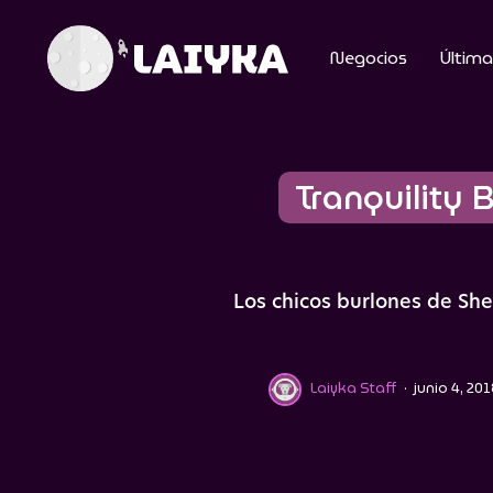
Negocios
Última
Tranquility B
Los chicos burlones de She
Laiyka Staff
·
junio 4, 20