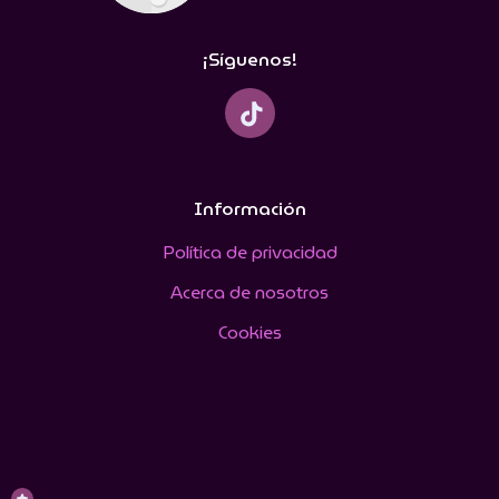
¡Síguenos!
Información
Política de privacidad
Acerca de nosotros
Cookies