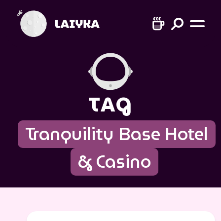
TAG
Tranquility Base Hotel
& Casino