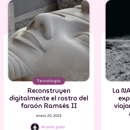
Tecnología
Reconstruyen
La NA
digitalmente el rostro del
exp
faraón Ramsés II
viaja
enero 20, 2023
Ricardo Justo