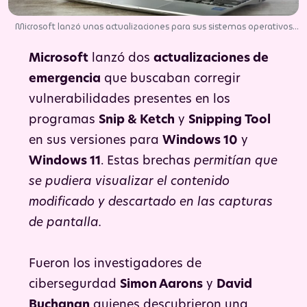
Microsoft lanzó unas actualizaciones para sus sistemas operativos
Windows 10 y 11 al detectar una vulnerabilidad con sus herramientas
de recorte y edición de capturas de pantalla. | Foto: Pixabay.
Microsoft
lanzó dos
actualizaciones de
emergencia
que buscaban corregir
vulnerabilidades presentes en los
programas
Snip & Ketch
y
Snipping Tool
en sus versiones para
Windows 10
y
Windows 11
. Estas brechas
permitían que
se pudiera visualizar el contenido
modificado y descartado en las capturas
de pantalla.
Fueron los investigadores de
cibersegurdad
Simon Aarons
y
David
Buchanan
quienes descubrieron una