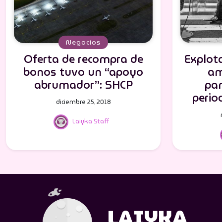
Negocios
Oferta de recompra de
Explot
bonos tuvo un “apoyo
am
abrumador”: SHCP
pa
perio
diciembre 25, 2018
Laiyka Staff