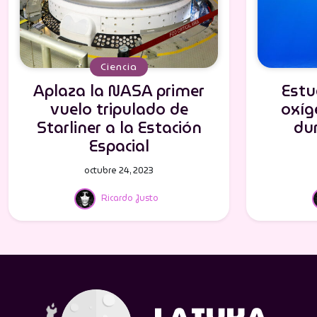
Ciencia
Aplaza la NASA primer
Estu
vuelo tripulado de
oxíg
Starliner a la Estación
du
Espacial
octubre 24, 2023
Ricardo Justo