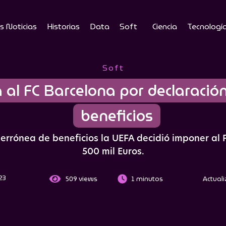
s Noticias
Historias
Data
Soft
Ciencia
Tecnologí
Soft
 al FC Barcelona por declaració
beneficios
errónea de beneficios la UEFA decidió imponer al
500 mil Euros.
023
509
views
1 minutos
Actuali