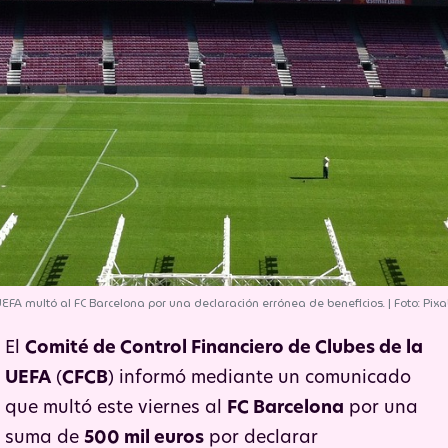
EFA multó al FC Barcelona por una declaración errónea de beneficios. | Foto: Pix
El
Comité de Control Financiero de Clubes de la
UEFA
(
CFCB
) informó mediante un comunicado
que multó este viernes al
FC Barcelona
por una
suma de
500 mil euros
por declarar