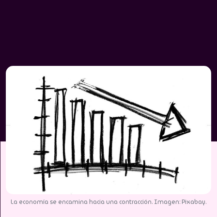
La economía se encamina hacia una contracción. Imagen: Pixabay.