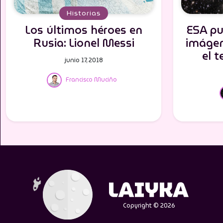
Historias
Los últimos héroes en
ESA pu
Rusia: Lionel Messi
imágen
el t
junio 17, 2018
Francisco Muciño
Copyright © 2026