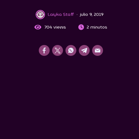
Laiyka Staff
·
julio 9, 2019
704
views
2 minutos