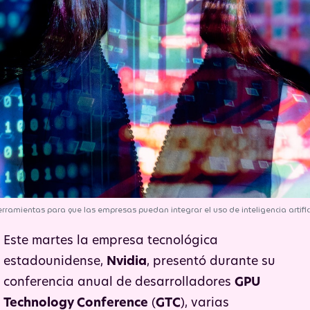
Nvidia presentó una serie de herramientas para que l
Este martes la empresa tecnológica
estadounidense,
Nvidia
, presentó durante su
conferencia anual de desarrolladores
GPU
Technology Conference
(
GTC
), varias