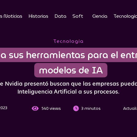
s Noticias
Historias
Data
Soft
Ciencia
Tecnologí
Tecnología
a sus herramientas para el en
modelos de IA
e Nvidia presentó buscan que las empresas puedan
Inteliguencia Artificial a sus procesos.
2023
540
views
3 minutos
Actuali