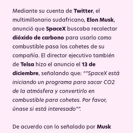
carbono como combustible para sus cohetes.. | Foto: Pixabay.
Mediante su cuenta de
Twitter
, el
multimillonario sudafricano,
Elon Musk
,
anunció que
SpaceX
buscaba recolectar
dióxido de carbono
para usarlo como
combustible pasa los cohetes de su
compañía. El director ejecutivo también
de
Telsa
hizo el anuncio el
13 de
diciembre
, señalando que:
“”SpaceX está
iniciando un programa para sacar CO2
de la atmósfera y convertirlo en
combustible para cohetes. Por favor,
únase si está interesado””.
De acuerdo con lo señalado por
Musk