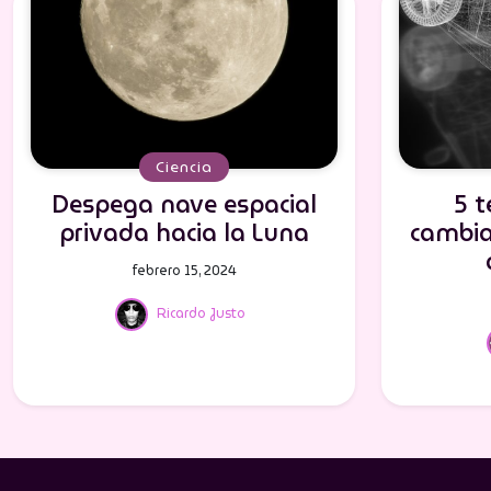
Ciencia
Despega nave espacial
5 
privada hacia la Luna
cambia
febrero 15, 2024
Ricardo Justo