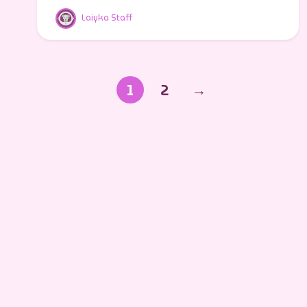
Laiyka Staff
1
2
→