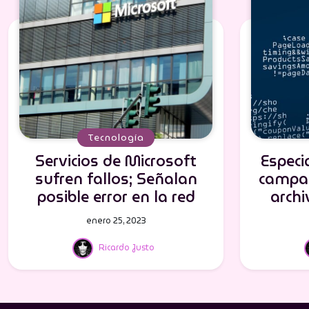
Tecnología
Servicios de Microsoft
Especi
sufren fallos; Señalan
campañ
posible error en la red
arch
enero 25, 2023
Ricardo Justo