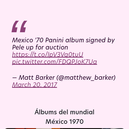
Mexico '70 Panini album signed by
Pele up for auction
https://t.co/IpV3Vq0tuU
pic.twitter.com/FDQPJoK7Ua
— Matt Barker (@matthew_barker)
March 20, 2017
Álbums del mundial
México 1970