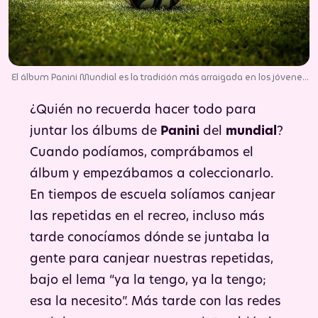
El álbum Panini Mundial es la tradición más arraigada en los jóvenes
y adultos de todo el mundo en fechas mundialistas. | Foto: Pixabay.
¿Quién no recuerda hacer todo para
juntar los álbums de
Panini
del
mundial
?
Cuando podíamos, comprábamos el
álbum y empezábamos a coleccionarlo.
En tiempos de escuela solíamos canjear
las repetidas en el recreo, incluso más
tarde conocíamos dónde se juntaba la
gente para canjear nuestras repetidas,
bajo el lema “ya la tengo, ya la tengo;
esa la necesito”. Más tarde con las redes