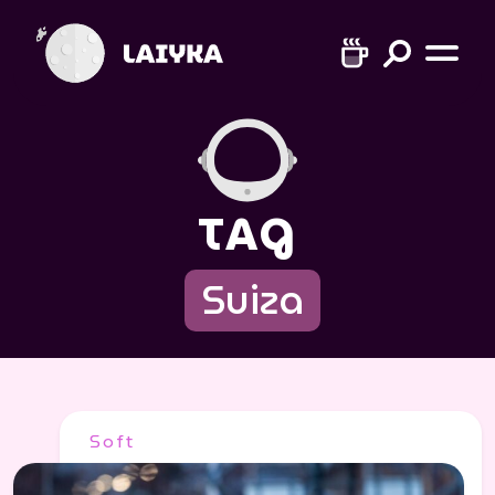
TAG
Suiza
Soft