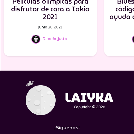
Películas olímpicas para
Blue
disfrutar de cara a Tokio
códig
2021
ayuda d
junio 30, 2021
Ricardo Justo
Copyright © 2026
¡Síguenos!