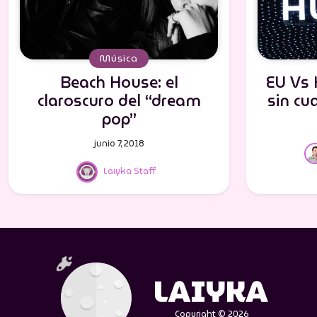
Música
Beach House: el
EU Vs 
claroscuro del “dream
sin cu
pop”
junio 7, 2018
Laiyka Staff
Copyright © 2026