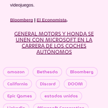
videojuegos.
Bloomberg
|
El Economista
.
GENERAL MOTORS Y HONDA SE
UNEN CON MICROSOFT EN LA
CARRERA DE LOS COCHES
AUTÓNOMOS
amazon
Bethesda
Bloomberg
California
Discord
DOOM
Epic Games
estados unidos
Linkedln
Microsoft Corporation