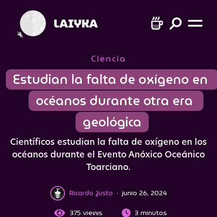
Ciencia
Estudian la falta de oxígeno en 
océanos durante otra era 
geológica
Científicos estudian la falta de oxígeno en los
océanos durante el Evento Anóxico Oceánico
Toarciano.
Ricardo Justo
·
junio 26, 2024
375
views
3 minutos