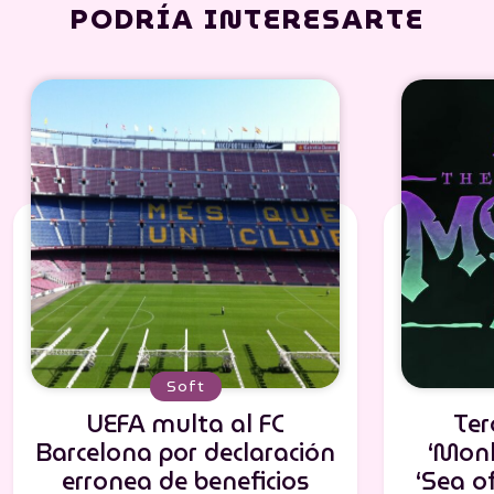
PODRÍA INTERESARTE
Soft
UEFA multa al FC
Ter
Barcelona por declaración
‘Monk
erronea de beneficios
‘Sea of