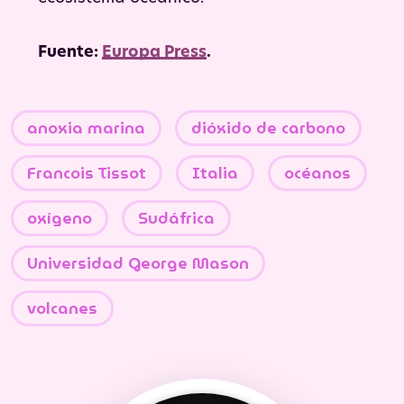
Fuente:
Europa Press
.
anoxia marina
dióxido de carbono
Francois Tissot
Italia
océanos
oxígeno
Sudáfrica
Universidad George Mason
volcanes