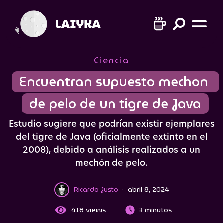
Ciencia
Encuentran supuesto mechon 
de pelo de un tigre de Java
Estudio sugiere que podrían existir ejemplares
del tigre de Java (oficialmente extinto en el
2008), debido a análisis realizados a un
mechón de pelo.
Ricardo Justo
·
abril 8, 2024
418
views
3 minutos