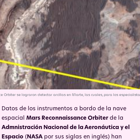
iter se lograron detectar arcillas en Marte, las cuales, para los especialistas
"Planeta Rojo". | Foto: NASA/JPL/University of Arizona.
Datos de los instrumentos a bordo de la nave
espacial
Mars Reconnaissance Orbiter
de la
Admnistración Nacional de la Aeronáutica y el
Espacio
(
NASA
por sus siglas en inglés) han