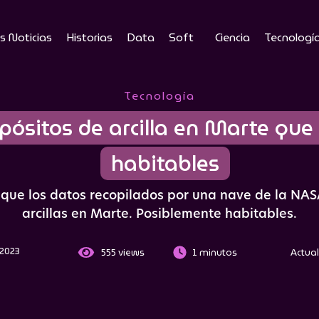
s Noticias
Historias
Data
Soft
Ciencia
Tecnologí
Tecnología
pósitos de arcilla en Marte que 
habitables
 que los datos recopilados por una nave de la NAS
arcillas en Marte. Posiblemente habitables.
 2023
555
views
1 minutos
Actual