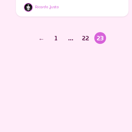
Ricardo Justo
←
1
…
22
23